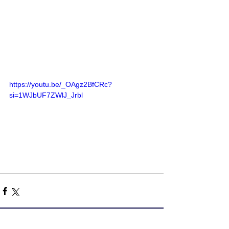
https://youtu.be/_OAgz2BfCRc?
si=1WJbUF7ZWlJ_Jrbl
すべて表示