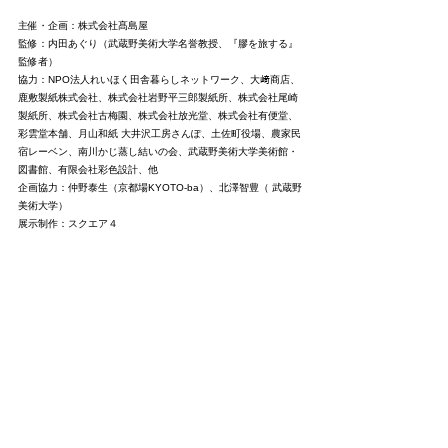
主催・企画：株式会社髙島屋
監修：内田あぐり（武蔵野美術大学名誉教授、『膠を旅する』
監修者）
協力：NPO法人れいほく田舎暮らしネットワーク、大﨑商店、
鹿敷製紙株式会社、株式会社岩野平三郎製紙所、株式会社尾崎
製紙所、株式会社古梅園、株式会社放光堂、株式会社有便堂、
彩雲堂本舗、月山和紙 大井沢工房さんぽ、土佐町役場、農家民
宿レーベン、南川かじ蒸し結いの会、武蔵野美術大学美術館・
図書館、有限会社彩色設計、他　
企画協力：仲野泰生（京都場KYOTO-ba）、北澤智豊（ 武蔵野
美術大学）
展示制作：スクエア４