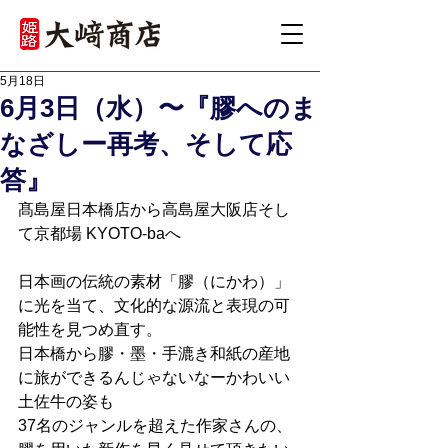
5月18日
6月3日（水）〜『膠へのま
なざしー再考、そして応
答』
髙島屋日本橋店から高島屋大阪店そし
て京都場 KYOTO-baへ
日本画の伝統の素材「膠（にかわ）」
に光を当て、文化的な源流と表現の可
能性を見つめ直す。
日本橋から膠・墨・手漉き和紙の産地
に旅ができるんじゃないなーかわいい
土佐牛の姿も
37名のジャンルを超えた作家さんの、